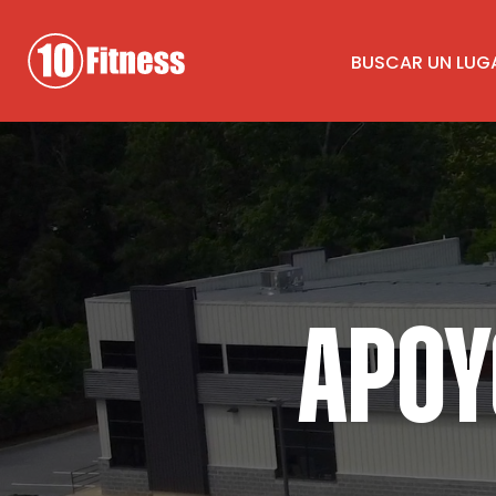
Ir
Saltar
al
al
BUSCAR UN LUG
contenido
pie
principal
de
página
APOY