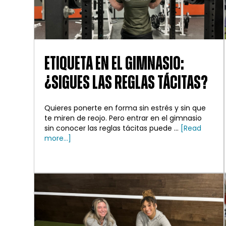
ETIQUETA EN EL GIMNASIO:
¿SIGUES LAS REGLAS TÁCITAS?
Quieres ponerte en forma sin estrés y sin que
te miren de reojo. Pero entrar en el gimnasio
sin conocer las reglas tácitas puede ...
[Read
about
more...]
Etiqueta
en
el
gimnasio:
¿Sigues
las
reglas
tácitas?