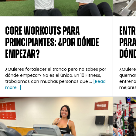
CORE WORKOUTS PARA
ENTR
PRINCIPIANTES: ¿POR DÓNDE
PARA
EMPEZAR?
DÓND
¿Quieres fortalecer el tronco pero no sabes por
¿Quiere
dónde empezar? No es el único. En 10 Fitness,
quemar 
trabajamos con muchas personas que ...
[Read
entrena
about
more...]
mejores 
Ejercicios
de
tronco
para
principiantes:
¿Por
dónde
empezar?