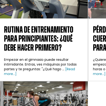
RUTINA DE ENTRENAMIENTO
PÉRD
PARA PRINCIPIANTES: ¿QUÉ
CUER
DEBE HACER PRIMERO?
PARA
Empezar en el gimnasio puede resultar
¿Quiere
intimidante. Entras, ves máquinas por todas
empezar
partes y te preguntas: "¿Qué hago ...
[Read
horas o 
about
more...]
more...]
Rutina
de
entrenamiento
para
principiantes
en