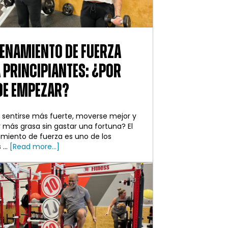
ENAMIENTO DE FUERZA
 PRINCIPIANTES: ¿POR
E EMPEZAR?
 sentirse más fuerte, moverse mejor y
más grasa sin gastar una fortuna? El
miento de fuerza es uno de los
about
...
[Read more...]
Entrenamiento
de
fuerza
para
principiantes:
¿Por
dónde
empezar?