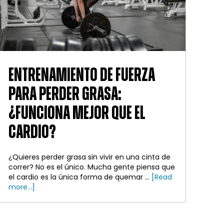
el
gimnasio:
¿Qué
debe
hacer
primero?
ENTRENAMIENTO DE FUERZA
PARA PERDER GRASA:
¿FUNCIONA MEJOR QUE EL
CARDIO?
¿Quieres perder grasa sin vivir en una cinta de
correr? No es el único. Mucha gente piensa que
el cardio es la única forma de quemar ...
[Read
about
more...]
Entrenamiento
de
fuerza