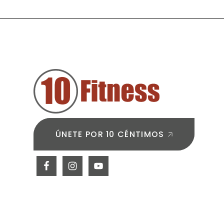
¿por
dónde
PIE
empezar?
DE
PÁGINA
ÚNETE POR 10 CÉNTIMOS