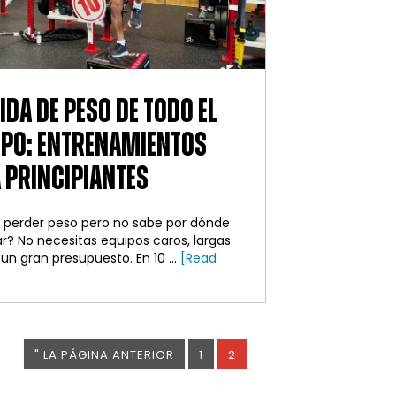
IDA DE PESO DE TODO EL
PO: ENTRENAMIENTOS
 PRINCIPIANTES
 perder peso pero no sabe por dónde
? No necesitas equipos caros, largas
un gran presupuesto. En 10 ...
[Read
about
Pérdida
de
peso
de
IR
PÁGINA
PÁGINA
"
LA PÁGINA ANTERIOR
1
2
todo
A
el