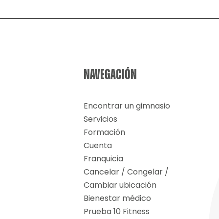
para
perder
grasa:
¿Funciona
mejor
que
el
cardio?
NAVEGACIÓN
Encontrar un gimnasio
Servicios
Formación
Cuenta
Franquicia
Cancelar / Congelar /
Cambiar ubicación
Bienestar médico
Prueba 10 Fitness