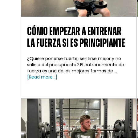
DEL
BLOG
CÓMO EMPEZAR A ENTRENAR
LA FUERZA SI ES PRINCIPIANTE
¿Quiere ponerse fuerte, sentirse mejor y no
salirse del presupuesto? El entrenamiento de
fuerza es una de las mejores formas de ...
about
[Read more...]
Cómo
empezar
a
entrenar
la
fuerza
si
eres
principiante