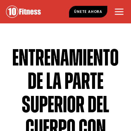
Ir
Saltar
al
al
ÚNETE AHORA
contenido
pie
principal
de
página
ENTRENAMIENTO
DE LA PARTE
SUPERIOR DEL
CUERPO CON