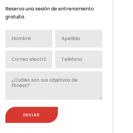
Reserva una sesión de entrenamiento
gratuita.
Nombre
Apellido
*
*
Correo
Número
electrónico
de
teléfono
*
¿Cuáles
*
son
sus
objetivos
de
fitness?