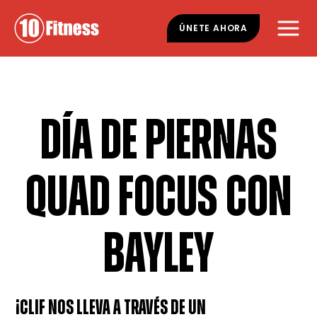
Ir
Saltar
al
al
ÚNETE AHORA
contenido
pie
principal
de
página
DÍA DE PIERNAS
QUAD FOCUS CON
BAYLEY
¡CLIF NOS LLEVA A TRAVÉS DE UN