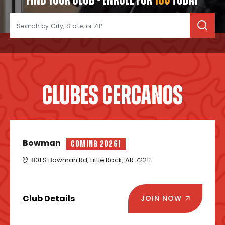
FIND YOUR CLUB • ENROLL FOR
10¢
TODAY
CLUBES CERCANOS
Bowman
COMING 2026!
801 S Bowman Rd, Little Rock, AR 72211
Club Details
JOIN NOW