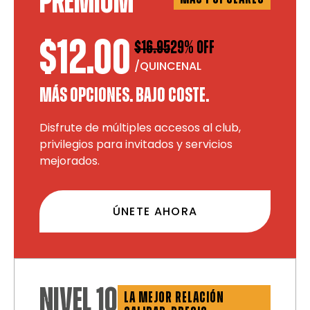
PREMIUM
$12.00
$16.95
29% OFF
/QUINCENAL
MÁS OPCIONES. BAJO COSTE.
Disfrute de múltiples accesos al club,
privilegios para invitados y servicios
mejorados.
ÚNETE AHORA
NIVEL 10
LA MEJOR RELACIÓN